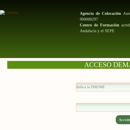
Agencia de Colocación
Auto
900000297
Centro de Formación
acred
Andalucía y el SEPE
ACCESO DEM
Accede